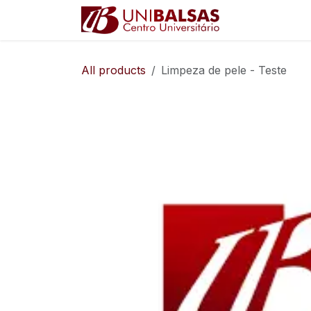
Pular para o conteúdo
Ajuda
All products
Limpeza de pele - Teste